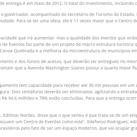
 de entrega é em maio de 2012. O total do investimento, incluindo 
l, o governador, acompanhado do secretário de Turismo do Estado, 
dade. Para se ter uma ideia, ele é 11 vezes maior que o Centro d
pacidade que irá aumentar, mas a qualidade dos eventos que virão
 de Eventos faz parte de um projeto de macro estrutura turística q
 Canoa Quebrada e a melhoria da microestrutura de municípios em 
amento e dos túneis de acesso, que deverão ser entregues no mes
apontam que a Avenida Washington Soares possui o quarto maior flu
quipamento tem capacidade para receber até 30 mil pessoas em um 
rgura. Dois semáforos deverão ser eliminados, agilizando a entrad
m R$ 94,6 milhões e 78% estão concluídas. Para que a entrega ocor
 Edilmar Norões, disse que o que sentiu é que trata-se de um em
 possuem um Centro de Eventos como este”. Ildefonso Rodrigues, edi
s brasileiros pelo fato de ser um espaço moderno, que vai ocupar 