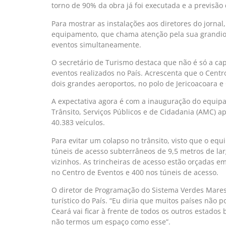
torno de 90% da obra já foi executada e a previsão
Para mostrar as instalações aos diretores do jorna
equipamento, que chama atenção pela sua grandiosi
eventos simultaneamente.
O secretário de Turismo destaca que não é só a ca
eventos realizados no País. Acrescenta que o Centro
dois grandes aeroportos, no polo de Jericoacoara e
A expectativa agora é com a inauguração do equip
Trânsito, Serviços Públicos e de Cidadania (AMC) 
40.383 veículos.
Para evitar um colapso no trânsito, visto que o e
túneis de acesso subterrâneos de 9,5 metros de la
vizinhos. As trincheiras de acesso estão orçadas e
no Centro de Eventos e 400 nos túneis de acesso.
O diretor de Programação do Sistema Verdes Mares,
turístico do País. “Eu diria que muitos países não
Ceará vai ficar à frente de todos os outros estado
não termos um espaço como esse”.