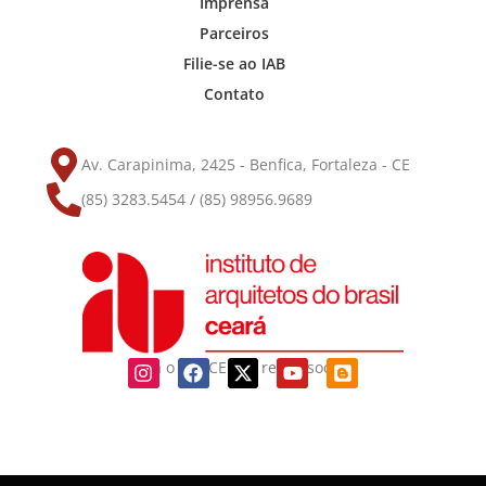
Imprensa
Parceiros
Filie-se ao IAB
Contato
Av. Carapinima, 2425 - Benfica, Fortaleza - CE
(85) 3283.5454 / (85) 98956.9689
Siga o IAB-CE nas redes sociais