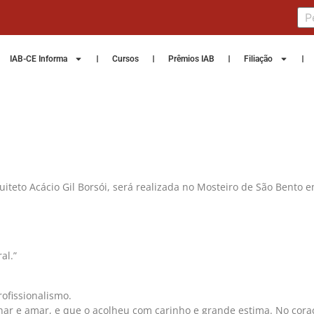
IAB-CE Informa
Cursos
Prêmios IAB
Filiação
iteto Acácio Gil Borsói, será realizada no Mosteiro de São Bento 
al.”
ofissionalismo.
alhar e amar, e que o acolheu com carinho e grande estima. No c