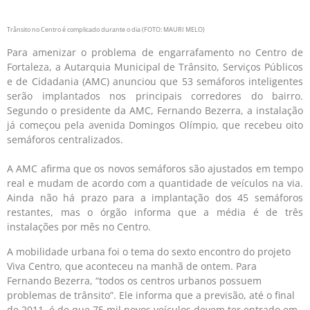
Trânsito no Centro é complicado durante o dia (FOTO: MAURI MELO)
Para amenizar o problema de engarrafamento no Centro de
Fortaleza, a Autarquia Municipal de Trânsito, Serviços Públicos
e de Cidadania (AMC) anunciou que 53 semáforos inteligentes
serão implantados nos principais corredores do bairro.
Segundo o presidente da AMC, Fernando Bezerra, a instalação
já começou pela avenida Domingos Olímpio, que recebeu oito
semáforos centralizados.
A AMC afirma que os novos semáforos são ajustados em tempo
real e mudam de acordo com a quantidade de veículos na via.
Ainda não há prazo para a implantação dos 45 semáforos
restantes, mas o órgão informa que a média é de três
instalações por mês no Centro.
A mobilidade urbana foi o tema do sexto encontro do projeto
Viva Centro, que aconteceu na manhã de ontem. Para
Fernando Bezerra, “todos os centros urbanos possuem
problemas de trânsito”. Ele informa que a previsão, até o final
de 2011, é de que 75 mil novos veículos devem ter entrado em