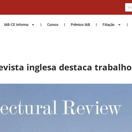
IAB-CE Informa
Cursos
Prêmios IAB
Filiação
evista inglesa destaca trabalho