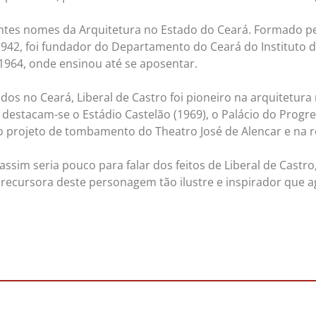
antes nomes da Arquitetura no Estado do Ceará. Formado pe
1942, foi fundador do Departamento do Ceará do Instituto de
1964, onde ensinou até se aposentar.
os no Ceará, Liberal de Castro foi pioneiro na arquitetur
 destacam-se o Estádio Castelão (1969), o Palácio do Progr
 projeto de tombamento do Theatro José de Alencar e na r
ssim seria pouco para falar dos feitos de Liberal de Castr
ecursora deste personagem tão ilustre e inspirador que ag