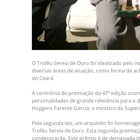
O Troféu Sereia de Ouro foi idealizado pelo 
diversas áreas de atuação, como forma de acl
do Ceará.
A cerimônia de premiação da 47ª edição ocor
personalidades de grande relevância para o 
Huygens Parente Garcia, o ministro do Superior
Pela segunda vez, um arquiteto foi homenagea
Troféu Sereia de Ouro. Esta segunda premiaç
condecoração. Este prêmio é de demasiada im