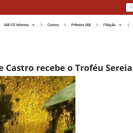
IAB-CE Informa
Cursos
Prêmios IAB
Filiação
de Castro recebe o Troféu Serei