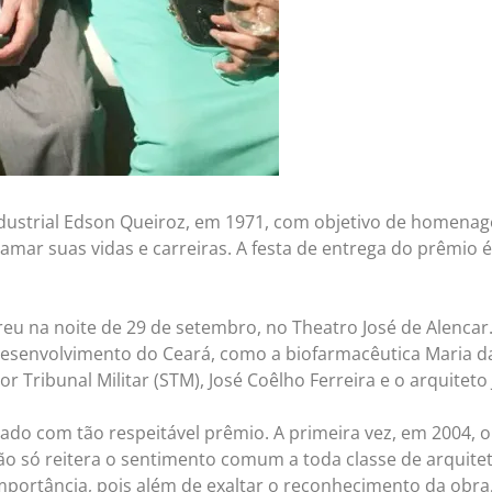
industrial Edson Queiroz, em 1971, com objetivo de homena
amar suas vidas e carreiras. A festa de entrega do prêmio 
reu na noite de 29 de setembro, no Theatro José de Alenc
desenvolvimento do Ceará, como a biofarmacêutica Maria d
 Tribunal Militar (STM), José Coêlho Ferreira e o arquiteto 
do com tão respeitável prêmio. A primeira vez, em 2004, o 
ão só reitera o sentimento comum a toda classe de arquite
portância, pois além de exaltar o reconhecimento da obra,