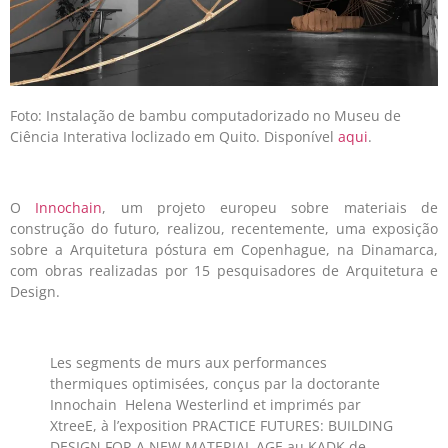
Foto: Instalação de bambu computadorizado no Museu de
Ciência Interativa loclizado em Quito. Disponível
aqui
.
O
Innochain
, um projeto europeu sobre materiais de
construção do futuro, realizou, recentemente, uma exposição
sobre a Arquitetura póstura em Copenhague, na Dinamarca,
com obras realizadas por 15 pesquisadores de Arquitetura e
Design.
Les segments de murs aux performances
thermiques optimisées, conçus par la doctorante
Innochain Helena Westerlind et imprimés par
XtreeE, à l’exposition PRACTICE FUTURES: BUILDING
DESIGN FOR A NEW MATERIAL AGE au KADK de