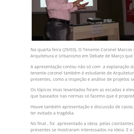
Na quarta feira (29/03), O Tenente-Coronel Marcos
Arquitetura e Urbanismo em Debate de Março que 
A apresentação contou não só com a explanação da
tenente-coronel também é estudante de Arquitetu
presentes, como a inspeção e análise de projetos s
Os tópicos mias levantados foram as escadas e ele
que baseados nas normas só fazemo que é proposto
Houve também apresentação e discussão de casos, 
ter evitado a tragédia.
No final , foi apresentado a ideia, pelas cosntante
presentes se mostraram interessados na ideia. E o