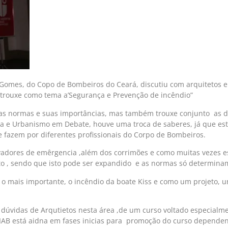
 Gomes, do Copo de Bombeiros do Ceará, discutiu com arquitetos 
trouxe como tema a’Segurança e Prevenção de incêndio”
s normas e suas importâncias, mas também trouxe conjunto as dú
ra e Urbanismo em Debate, houve uma troca de saberes, já que es
e fazem por diferentes profissionais do Corpo de Bombeiros.
vadores de emêrgencia ,além dos corrimões e como muitas vezes es
 , sendo que isto pode ser expandido e as normas só determinam
o mais importante, o incêndio da boate Kiss e como um projeto, 
s dúvidas de Arqutietos nesta área ,de um curso voltado especialme
 IAB está aidna em fases inicias para promoção do curso dependen