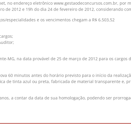
rnet, no endereço eletrônico www.gestaodeconcursos.com.br, por me
o de 2012 e 19h do dia 24 de fevereiro de 2012, considerando como 
rgos/especialidades e os vencimentos chegam a R$ 6.503,52
cargos;
Auditor;
.
nte-MG, na data provável de 25 de março de 2012 para os cargos de
ova 60 minutos antes do horário previsto para o início da realiza
fica de tinta azul ou preta, fabricada de material transparente e, 
anos, a contar da data de sua homologação, podendo ser prorrogado