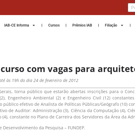
IAB-CE Informa
Cursos
Prêmios IAB
Filiação
ncurso com vagas para arquitet
 até às 19h do dia 24 de fevereiro de 2012
Gerais, torna público que estarão abertas inscrições para o Con
(2), Engenheiro Ambiental (2) e Engenheiro Civil (12) constant
 público efetivo de Analista de Políticas Públicas/Geógrafo (10) co
ivo de Auditor: Administração (3), Ciência da Computação (4), Ciên
ão (4), constante no Plano de Carreira dos Servidores da Área da Ad
de Desenvolvimento da Pesquisa – FUNDEP.