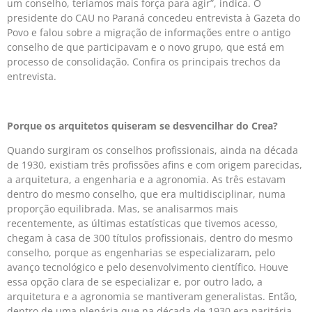
um conselho, teríamos mais força para agir”, indica. O
presidente do CAU no Paraná concedeu entrevista à Gazeta do
Povo e falou sobre a migração de informações entre o antigo
conselho de que participavam e o novo grupo, que está em
processo de consolidação. Confira os principais trechos da
entrevista.
Porque os arquitetos quiseram se desvencilhar do Crea?
Quando surgiram os conselhos profissionais, ainda na década
de 1930, existiam três profissões afins e com origem parecidas,
a arquitetura, a engenharia e a agronomia. As três estavam
dentro do mesmo conselho, que era multidisciplinar, numa
proporção equilibrada. Mas, se analisarmos mais
recentemente, as últimas estatísticas que tivemos acesso,
chegam à casa de 300 títulos pro­­fissionais, dentro do mesmo
conselho, porque as engenharias se especializaram, pelo
avanço tecnológico e pelo desenvolvimento científico. Houve
essa opção clara de se especializar e, por outro lado, a
arquitetura e a agronomia se mantiveram generalistas. Então,
dentro de uma plenária que na década de 1930 era paritária,