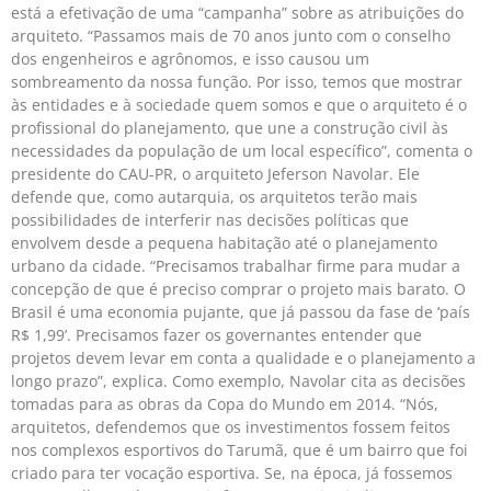
está a efetivação de uma “campanha” so­­bre as atribuições do
arquiteto. “Passamos mais de 70 anos junto com o conselho
dos engenheiros e agrônomos, e isso causou um
sombreamento da nossa função. Por isso, temos que mostrar
às entidades e à sociedade quem somos e que o arquiteto é o
profissional do planejamento, que une a construção civil às
necessidades da população de um local es­­pecífico”, comenta o
presidente do CAU-PR, o arquiteto Jeferson Navolar. Ele
defende que, como autarquia, os arquitetos terão mais
possibilidades de interferir nas decisões políticas que
envolvem desde a pequena habitação até o planejamento
urbano da cidade. “Precisamos trabalhar firme para mudar a
concepção de que é preciso comprar o projeto mais barato. O
Brasil é uma economia pujante, que já passou da fase de ‘país
R$ 1,99’. Precisamos fazer os governantes entender que
projetos devem levar em conta a qualidade e o planejamento a
longo prazo”, explica. Como exemplo, Navolar cita as decisões
tomadas para as obras da Copa do Mundo em 2014. “Nós,
arquitetos, defendemos que os investimentos fossem feitos
nos complexos esportivos do Tarumã, que é um bairro que foi
criado para ter vocação esportiva. Se, na época, já fossemos