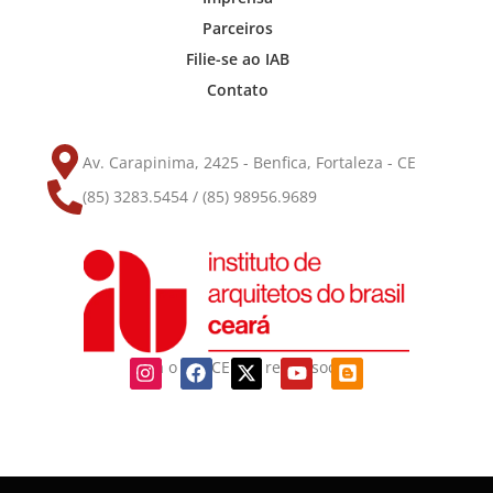
Parceiros
Filie-se ao IAB
Contato
Av. Carapinima, 2425 - Benfica, Fortaleza - CE
(85) 3283.5454 / (85) 98956.9689
Siga o IAB-CE nas redes sociais