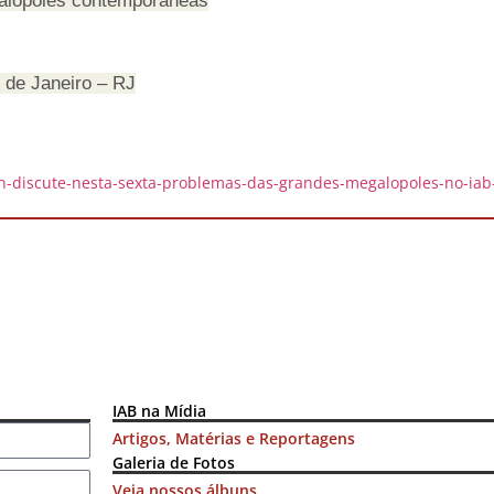
alópoles contemporâneas
 de Janeiro – RJ
in-discute-nesta-sexta-problemas-das-grandes-megalopoles-no-iab-
IAB na Mídia
Artigos, Matérias e Reportagens
Galeria de Fotos
Veja nossos álbuns