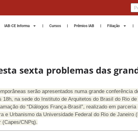
IAB-CE Informa
Cursos
Prêmios IAB
Filiação
esta sexta problemas das gran
porâneas serão apresentados numa grande conferência do 
s 18h, na sede do Instituto de Arquitetos do Brasil do Rio 
rogramação do “Diálogos França-Brasil”, realizado em parc
ura e Urbanismo da Universidade Federal do Rio de Janeir
or (Capes/CNPq).