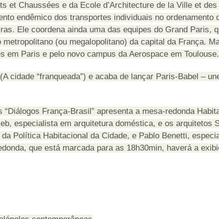
s et Chaussées e da Ecole d’Architecture de la Ville et des 
nto endêmico dos transportes individuais no ordenamento d
iras. Ele coordena ainda uma das equipes do Grand Paris, 
o metropolitano (ou megalopolitano) da capital da França. 
alles em Paris e pelo novo campus da Aerospace em Toulouse.
sée (A cidade “franqueada”) e acaba de lançar Paris-Babel – 
 “Diálogos França-Brasil” apresenta a mesa-redonda Habita
eb, especialista em arquitetura doméstica, e os arquitetos 
a Política Habitacional da Cidade, e Pablo Benetti, especi
edonda, que está marcada para as 18h30min, haverá a exibi