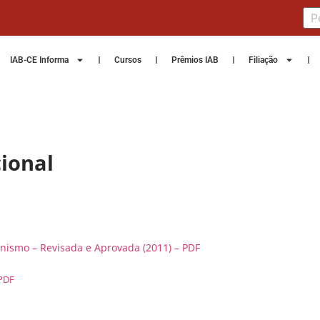
IAB-CE Informa
Cursos
Prêmios IAB
Filiação
ional
nismo – Revisada e Aprovada (2011) – PDF
 PDF