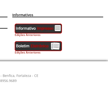
Informativos
Edições Anteriores
Edições Anteriores
- Benfica, Fortaleza - CE
 98956.9689