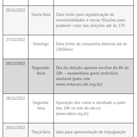
25/11/2022
Sexta-feira
Data limite para regularização de
semestralidades e novas filiações para
poderem votar nas eleições até às 17h
27/11/2022
Domingo
Data limite da campanha eleitoral até às
23h59min
28/11/2022
Segunda-
Dia da eleição apenas
on-line
de 8h às
feira
19h – assembleia geral ordinária
eleitoral (pelo site
www.votacao.iab.org.br)
28/11/2022
Segunda-
Apuração dos votos e resultado a partir
feira
das 19h no site do iab-ce
(www.iabce.org.br)
29/11/2022
Terça-feira
data para apresentação de impugnação