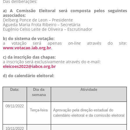
Das deliberações:
a) A Comissão Eleitoral será composta pelos seguintes
associados:
Delberg Ponce de Leon – Presidente
Águeda Maria Frota Ribeiro – Secretária
Eugênio Celso Leite de Oliveira – Escrutinador
b) do sistema de votação:
a votação será apenas
on-line
através do site:
www.votacao.iab.org.br
.
c) da inscrição das chapas:
a inscrição será exclusivamente através do e-mail:
eleicoes2022@iabce.org.br
d) do calendário eleitoral:
Data:
Dia da
Atividade
semana
08/11/2022
Terça-feira
Aprovação pela direção estadual do
calendário eleitoral e da comissão eleitoral
10/11/2022