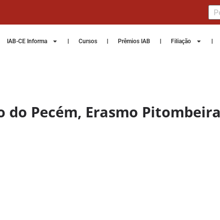
IAB-CE Informa
Cursos
Prêmios IAB
Filiação
to do Pecém, Erasmo Pitombeira,