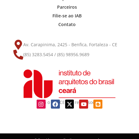
Parceiros
Filie-se ao IAB
Contato
Av. Carapinima, 2425 - Benfica, Fortaleza - CE
(85) 3283.5454 / (85) 98956.9689
Siga o IAB-CE nas redes sociais