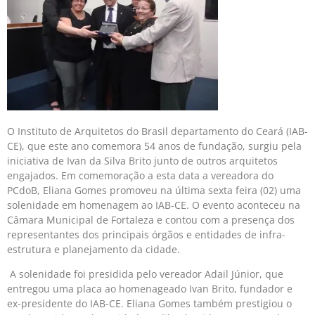
O Instituto de Arquitetos do Brasil departamento do Ceará (IAB-
CE), que este ano comemora 54 anos de fundação, surgiu pela
iniciativa de Ivan da Silva Brito junto de outros arquitetos
engajados. Em comemoração a esta data a vereadora do
PCdoB, Eliana Gomes promoveu na última sexta feira (02) uma
solenidade em homenagem ao IAB-CE. O evento aconteceu na
Câmara Municipal de Fortaleza e contou com a presença dos
representantes dos principais órgãos e entidades de infra-
estrutura e planejamento da cidade.
A solenidade foi presidida pelo vereador Adail Júnior, que
entregou uma placa ao homenageado Ivan Brito, fundador e
ex-presidente do IAB-CE. Eliana Gomes também prestigiou o