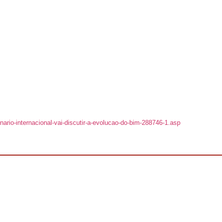
inario-internacional-vai-discutir-a-evolucao-do-bim-288746-1.asp