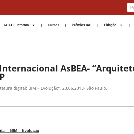
IAB-CE Informa
Cursos
Prêmios IAB
Filiação
Internacional AsBEA- “Arquitetu
SP
etura digital: BIM – Evolução”, 20.06.2013- São Paulo.
ital – BIM – Evolução