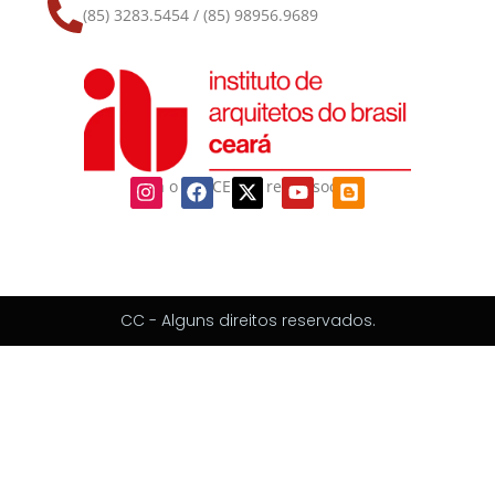
(85) 3283.5454 / (85) 98956.9689
Siga o IAB-CE nas redes sociais
CC - Alguns direitos reservados.