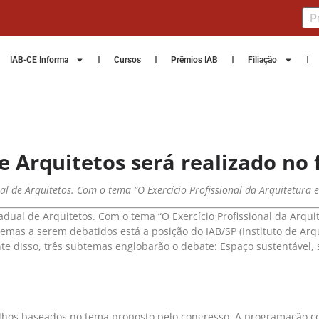
IAB-CE Informa
Cursos
Prêmios IAB
Filiação
 Arquitetos será realizado no f
ual de Arquitetos. Com o tema “O Exercício Profissional da Arquitetura
adual de Arquitetos. Com o tema “O Exercício Profissional da Arqui
 temas a serem debatidos está a posição do IAB/SP (Instituto de Ar
ante disso, três subtemas englobarão o debate: Espaço sustentável,
balhos baseados no tema proposto pelo congresso. A programação 