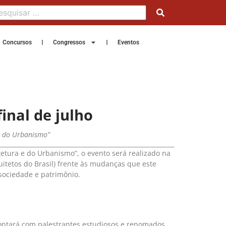
Concursos
Congressos
Eventos
inal de julho
 e do Urbanismo”
tetura e do Urbanismo”, o evento será realizado na
quitetos do Brasil) frente às mudanças que este
 sociedade e patrimônio.
contará com palestrantes estudiosos e renomados