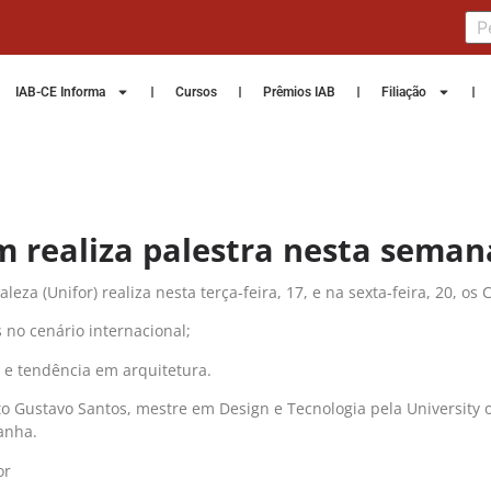
IAB-CE Informa
Cursos
Prêmios IAB
Filiação
m realiza palestra nesta seman
eza (Unifor) realiza nesta terça-feira, 17, e na sexta-feira, 20, o
s no cenário internacional;
 e tendência em arquitetura.
o Gustavo Santos, mestre em Design e Tecnologia pela University of
anha.
or