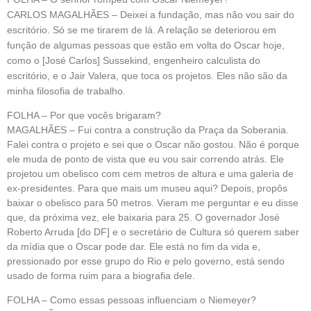
CARLOS MAGALHÃES – Deixei a fundação, mas não vou sair do
escritório. Só se me tirarem de lá. A relação se deteriorou em
função de algumas pessoas que estão em volta do Oscar hoje,
como o [José Carlos] Sussekind, engenheiro calculista do
escritório, e o Jair Valera, que toca os projetos. Eles não são da
minha filosofia de trabalho.
FOLHA – Por que vocês brigaram?
MAGALHÃES – Fui contra a construção da Praça da Soberania.
Falei contra o projeto e sei que o Oscar não gostou. Não é porque
ele muda de ponto de vista que eu vou sair correndo atrás. Ele
projetou um obelisco com cem metros de altura e uma galeria de
ex-presidentes. Para que mais um museu aqui? Depois, propôs
baixar o obelisco para 50 metros. Vieram me perguntar e eu disse
que, da próxima vez, ele baixaria para 25. O governador José
Roberto Arruda [do DF] e o secretário de Cultura só querem saber
da mídia que o Oscar pode dar. Ele está no fim da vida e,
pressionado por esse grupo do Rio e pelo governo, está sendo
usado de forma ruim para a biografia dele.
FOLHA – Como essas pessoas influenciam o Niemeyer?