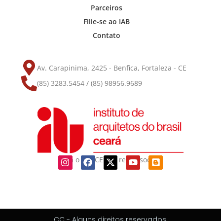
Parceiros
Filie-se ao IAB
Contato
Av. Carapinima, 2425 - Benfica, Fortaleza - CE
(85) 3283.5454 / (85) 98956.9689
Siga o IAB-CE nas redes sociais
CC - Alguns direitos reservados.