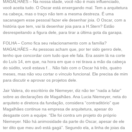
MAGALHÃES – Na nossa idade, você não é mais influenciado,
você aceita tudo. O Oscar está enxergando mal. Tem a arquitetura
na cabeça, mas o traço não tem a mesma destreza. É uma
sacanagem esse pessoal fazer ele desenhar joia. O Oscar, com a
história que tem, vai lá desenhar joia para a H.Stern? Estão
desrespeitando a figura dele, para tirar a última gota da garapa.
FOLHA – Como fica seu relacionamento com a família?
MAGALHÃES – As pessoas acham que, por ter sido genro dele,
tenho que concordar com tudo que ele fala. Era assim lá na corte
do Luís 14, em que, na hora em que o rei tirava a mão da cabeça
do súdito, você estava f… Não falo com o Oscar há três, quatro
meses, mas não vou cortar o vínculo funcional. Ele precisa de mim
para discutir e aprovar os projetos dele.
Jair Valera, do escritório de Niemeyer, diz não ter “nada a falar”
sobre as declarações de Magalhães. Ana Lucia Niemeyer, neta do
arquiteto e diretora da fundação, considera “contraditório” que
Magalhães continue na empresa de arquitetura, apesar do
desgaste com a equipe. “Ele foi contra um projeto do próprio
Niemeyer. Não há animosidade da parte do Oscar, apesar de ele
ter dito que meu avô está gagá”. Segundo ela, a linha de joias da