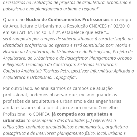
necessários na realização de projetos de arquitetura, urbanismo e
paisagismo e no planejamento urbano e regional
”.
Quanto ao
Núcleo de Conhecimentos Profissionais
no campo
da Arquitetura e Urbanismo, a Resolução CNE/CES nº 02/2010,
em seu Art. 6º, inciso II, § 2º, estabelece que este “…
será
composto por campos de saber
destinados à caracterização da
identidade profissional do egresso e será constituído por: Teoria e
História da Arquitetura, do Urbanismo e do Paisagismo; Projeto de
Arquitetura, de Urbanismo e de Paisagismo; Planejamento Urbano
e Regional; Tecnologia da Construção;
Sistemas Estruturais;
Conforto Ambiental; Técnicas Retrospectivas; Informática Aplicada à
Arquitetura e Urbanismo; Topografia”.
Por outro lado, ao analisarmos os campos de atuação
profissional, podemos observar que, mesmo quando as
profissões da arquitetura e urbanismo e das engenharias
ainda estavam sob a jurisdição de um mesmo Conselho
Profissional, o CONFEA,
já competia aos arquitetos e
urbanistas
“
o desempenho das atividades […] referentes a
edificações, conjuntos arquitetônicos e monumentos, arquitetura
paisagística e de interiores; planejamento físico, local, urbano e