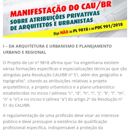
I – DA ARQUITETURA E URBANISMO E PLANEJAMENTO
URBANO E REGIONAL
O Projeto de Lei nº 9818 afirma que “na engenharia existem
várias formações específicas e especializações técnicas que são
atingidas pela Resolução CAU/BR nº 51, além dos geógrafos e
topógrafos”, citando as atribuições relativas a projeto
arquitetônico, a projeto urbanístico e a plano urbanístico
estabelecidas no inciso I (alíneas “c”, “d”, “h”, “i”, “j”, “k”, “l”, “m”,
“n” e “o”) e no inciso V (alínea “a”) do artigo 2º da Resolução nº
51 do CAU/BR.
A regulamentação de uma profissão deve visar ao interesse
público e deve pressupor a existência de qualificação
profissional específica, indispensável à proteção da