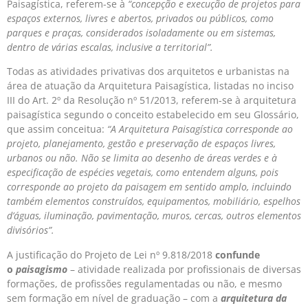
Paisagística, referem-se à
“concepção e execução de projetos para
espaços externos, livres e abertos, privados ou públicos, como
parques e praças, considerados isoladamente ou em sistemas,
dentro de várias escalas, inclusive a territorial”.
Todas as atividades privativas dos arquitetos e urbanistas na
área de atuação da Arquitetura Paisagística, listadas no inciso
III do Art. 2º da Resolução nº 51/2013, referem-se à arquitetura
paisagística segundo o conceito estabelecido em seu Glossário,
que assim conceitua:
“A Arquitetura Paisagística corresponde ao
projeto, planejamento, gestão e preservação de espaços livres,
urbanos ou não. Não se limita ao desenho de áreas verdes e à
especificação de espécies vegetais, como entendem alguns, pois
corresponde ao projeto da paisagem em sentido amplo, incluindo
também elementos construídos, equipamentos, mobiliário, espelhos
d’águas, iluminação, pavimentação, muros, cercas, outros elementos
divisórios”.
A justificação do Projeto de Lei nº 9.818/2018
confunde
o
paisagismo
– atividade realizada por profissionais de diversas
formações, de profissões regulamentadas ou não, e mesmo
sem formação em nível de graduação – com a
arquitetura da