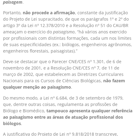
paisagem
.
Portanto,
não procede a afirmação
, constante da justificação
do Projeto de Lei supracitado, de que os parágrafos 1º e 2º do
artigo 3º da Lei nº 12.378/2010 e a Resolução nº 51 do CAU/BR
ameaçam o exercício do
paisagismo
, “há vários anos exercido
por profissionais com distintas formações, cada um nos limites
de suas especificidades (ex.: biólogos, engenheiros agrônomos,
engenheiros florestais, paisagistas).”
Deve-se destacar que o Parecer CNE/CES nº 1.301, de 6 de
novembro de 2001, e a Resolução CNE/CES nº 7, de 11 de
março de 2002, que estabelecem as Diretrizes Curriculares
Nacionais para os Cursos de Ciências Biológicas,
não fazem
qualquer menção ao paisagismo
.
Do mesmo modo, a Lei nº 6.684, de 3 de setembro de 1979,
que, dentre outras coisas, regulamenta as profissões de
Biólogo e Biomédico,
tampouco apresenta qualquer referência
ao paisagismo entre as áreas de atuação profissional dos
biólogos
.
A justificativa do Projeto de Lei nº 9.818/2018 transcreve,