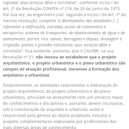
regional; seus serviços afins e correlatos
”, conforme inciso I do
Art. 2º da Resolução CONFEA nº 218, de 29 de junho de 1973.
Por sua vez, ao engenheiro civil, segundo o inciso I do Art. 7º da
mesma resolução,
competia “o desempenho das atividades […]
referentes a edificações, estradas, pistas de rolamentos e
aeroportos; sistema de transportes, de abastecimento de água e de
saneamento; portos, rios, canais, barragens e diques; drenagem e
irrigação; pontes e grandes estruturas; seus serviços afins e
correlatos”
. Fica evidente, portanto, que o CAU/BR, na sua
Resolução nº 51,
não inovou ao estabelecer que o projeto
arquitetônico, o projeto urbanístico e o plano urbanístico são
campos de atuação profissional, inerentes à formação dos
arquitetos e urbanistas
.
Evidentemente, as atividades relacionadas à elaboração do
projeto arquitetônico, do projeto urbanístico e do plano
urbanístico, articulam-se diretamente com um universo maior
de conhecimentos e disciplinas e, portanto, devem incorporar,
sob a coordenação do arquiteto e urbanista, autor e
responsável pela gênese do objeto projetado, estudos e
projetos complementares elaborados por profissionais das
mais diversas áreas de conhecimento.