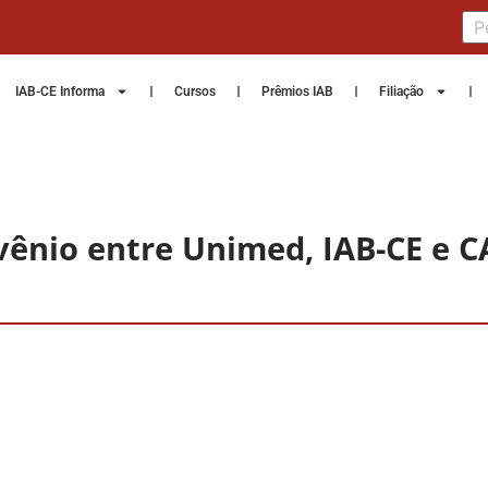
IAB-CE Informa
Cursos
Prêmios IAB
Filiação
vênio entre Unimed, IAB-CE e 