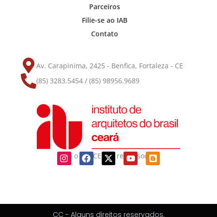
Parceiros
Filie-se ao IAB
Contato
Av. Carapinima, 2425 - Benfica, Fortaleza - CE
(85) 3283.5454 / (85) 98956.9689
Siga o IAB-CE nas redes sociais
CC - Alguns direitos reservados.