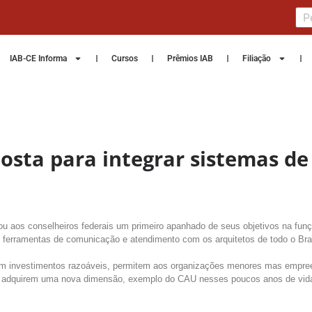
IAB-CE Informa
Cursos
Prêmios IAB
Filiação
osta para integrar sistemas d
 aos conselheiros federais um primeiro apanhado de seus objetivos na funçã
 ferramentas de comunicação e atendimento com os arquitetos de todo o Brasi
com investimentos razoáveis, permitem aos organizações menores mas empre
es adquirem uma nova dimensão, exemplo do CAU nesses poucos anos de vida