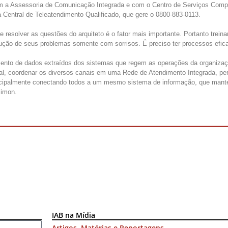
m a Assessoria de Comunicação Integrada e com o Centro de Serviços Compar
a Central de Teleatendimento Qualificado, que gere o 0800-883-0113.
e resolver as questões do arquiteto é o fator mais importante. Portanto tre
ução de seus problemas somente com sorrisos. É preciso ter processos efic
ento de dados extraídos dos sistemas que regem as operações da organização
inal, coordenar os diversos canais em uma Rede de Atendimento Integrada, per
cipalmente conectando todos a um mesmo sistema de informação, que manten
Simon.
IAB na Mídia
Artigos, Matérias e Reportagens