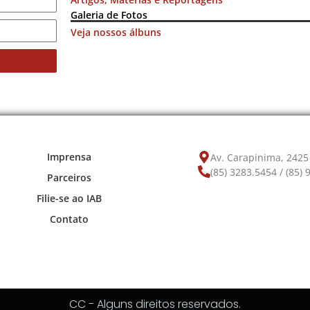
Galeria de Fotos
Veja nossos álbuns
Imprensa
Av. Carapinima, 2425 
(85) 3283.5454 / (85)
Parceiros
Filie-se ao IAB
Contato
CC - Alguns direitos reservados.