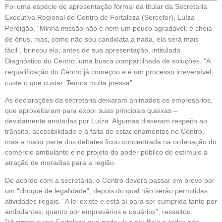
Foi uma espécie de apresentação formal da titular da Secretaria
Executiva Regional do Centro de Fortaleza (Sercefor), Luíza
Perdigão. “Minha missão não é nem um pouco agradável; é cheia
de ônus, mas, como não sou candidata a nada, ela será mais
fácil”, brincou ela, antes de sua apresentação, intitulada
Diagnóstico do Centro: uma busca compartilhada de soluções. “A
requalificação do Centro já começou e é um processo irreversível,
custe o que custar. Temos muita pressa”.
As declarações da secretária deixaram animados os empresários,
que aproveitaram para expor suas principais queixas –
devidamente anotadas por Luíza. Algumas disseram respeito ao
trânsito, acessibilidade e à falta de estacionamentos no Centro,
mas a maior parte dos debates ficou concentrada na ordenação do
comércio ambulante e no projeto do poder público de estímulo à
atração de moradias para a região.
De acordo com a secretária, o Centro deverá passar em breve por
um “choque de legalidade”, depois do qual não serão permitidas
atividades ilegais. “A lei existe e está aí para ser cumprida tanto por
ambulantes, quanto por empresários e usuários”, ressaltou.
“Vivemos numa Fortaleza que pode vir a ser Bela e todos nós