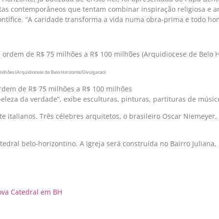
istas contemporâneos que tentam combinar inspiração religiosa e
ontífice. “A caridade transforma a vida numa obra-prima e todo ho
 milhões (Arquidiocese de Belo Horizonte/Divulgacao)
ordem de R$ 75 milhões a R$ 100 milhões
eleza da verdade”, exibe esculturas, pinturas, partituras de músico
e italianos. Três célebres arquitetos, o brasileiro Oscar Niemeyer, 
edral belo-horizontino. A igreja será construída no Bairro Juliana,
ova Catedral em BH