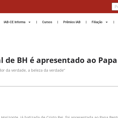
IAB-CE Informa
Cursos
Prêmios IAB
Filiação
al de BH é apresentado ao Papa
dor da verdade, a beleza da verdade”
 Horizonte, já batizada de Cristo Rei, foi apresentada ao Papa Ben