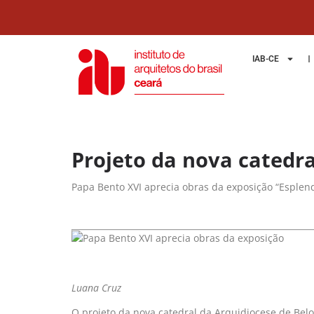
IAB-CE
Projeto da nova catedr
Papa Bento XVI aprecia obras da exposição “Esplen
Luana Cruz
O projeto da nova catedral da Arquidiocese de Belo