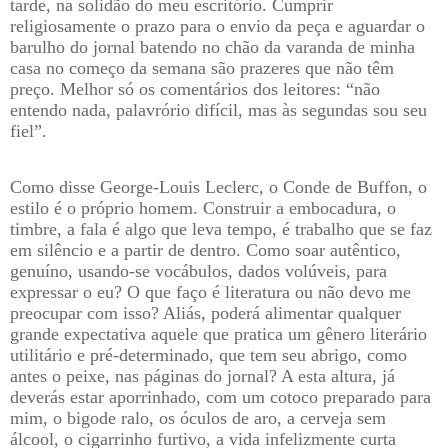
tarde, na solidão do meu escritório. Cumprir
religiosamente o prazo para o envio da peça e aguardar o
barulho do jornal batendo no chão da varanda de minha
casa no começo da semana são prazeres que não têm
preço. Melhor só os comentários dos leitores: “não
entendo nada, palavrório difícil, mas às segundas sou seu
fiel”.
Como disse George-Louis Leclerc, o Conde de Buffon, o
estilo é o próprio homem. Construir a embocadura, o
timbre, a fala é algo que leva tempo, é trabalho que se faz
em silêncio e a partir de dentro. Como soar autêntico,
genuíno, usando-se vocábulos, dados volúveis, para
expressar o eu? O que faço é literatura ou não devo me
preocupar com isso? Aliás, poderá alimentar qualquer
grande expectativa aquele que pratica um gênero literário
utilitário e pré-determinado, que tem seu abrigo, como
antes o peixe, nas páginas do jornal? A esta altura, já
deverás estar aporrinhado, com um cotoco preparado para
mim, o bigode ralo, os óculos de aro, a cerveja sem
álcool, o cigarrinho furtivo, a vida infelizmente curta