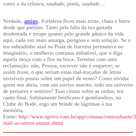
como a da crônica, saudade, poeta, saudade…
Verdade,
amigo
, Fortaleza ficou mais triste, chata e burra
desde que partiste. Tanto pela falta da tua gaitada
desdentada e míope quanto pelo grande pânico da vida
aqui, cada vez mais amarga, perigosa e sem solução. Se o
teu sobradinho azul na Praia de Iracema permanece no
imaginário, o mulherio continua imbatível, que o diga
aquela moça com a flor na boca. Termino com uma
reclamação: não, Pessoa, escrever não é esquecer; se
assim fosse, o que seriam estas mal-traçadas de letras
invisíveis postas sobre um papel de vento? Como olvidar
quem nos abriu, com um sorriso maroto, todo um universo
de pensares e sentires? Tuas cinzas sobre as ondas, teu
canto final. Subitamente benficano e gentilandino, no
Clube do Bode, ergo um brinde de lágrimas à tua
memória.
Fonte:
http://www.opovo.com.br/app/colunas/romeuduarte/2
mail-ao-airton-monte.shtml