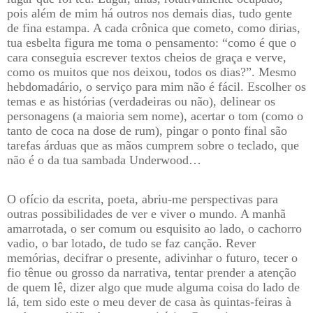
pois além de mim há outros nos demais dias, tudo gente
de fina estampa. A cada crônica que cometo, como dirias,
tua esbelta figura me toma o pensamento: “como é que o
cara conseguia escrever textos cheios de graça e verve,
como os muitos que nos deixou, todos os dias?”. Mesmo
hebdomadário, o serviço para mim não é fácil. Escolher os
temas e as histórias (verdadeiras ou não), delinear os
personagens (a maioria sem nome), acertar o tom (como o
tanto de coca na dose de rum), pingar o ponto final são
tarefas árduas que as mãos cumprem sobre o teclado, que
não é o da tua sambada Underwood…
O ofício da escrita, poeta, abriu-me perspectivas para
outras possibilidades de ver e viver o mundo. A manhã
amarrotada, o ser comum ou esquisito ao lado, o cachorro
vadio, o bar lotado, de tudo se faz canção. Rever
memórias, decifrar o presente, adivinhar o futuro, tecer o
fio tênue ou grosso da narrativa, tentar prender a atenção
de quem lê, dizer algo que mude alguma coisa do lado de
lá, tem sido este o meu dever de casa às quintas-feiras à