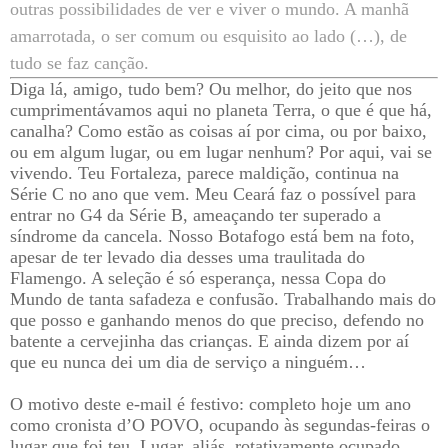
outras possibilidades de ver e viver o mundo. A manhã
amarrotada, o ser comum ou esquisito ao lado (…), de
tudo se faz canção.
Diga lá, amigo, tudo bem?
Ou melhor, do jeito que nos
cumprimentávamos aqui no planeta Terra, o que é que há,
canalha? Como estão as coisas aí por cima, ou por baixo,
ou em algum lugar, ou em lugar nenhum? Por aqui, vai se
vivendo. Teu Fortaleza, parece maldição, continua na
Série C no ano que vem. Meu Ceará faz o possível para
entrar no G4 da Série B, ameaçando ter superado a
síndrome da cancela. Nosso Botafogo está bem na foto,
apesar de ter levado dia desses uma traulitada do
Flamengo. A seleção é só esperança, nessa Copa do
Mundo de tanta safadeza e confusão. Trabalhando mais do
que posso e ganhando menos do que preciso, defendo no
batente a cervejinha das crianças. E ainda dizem por aí
que eu nunca dei um dia de serviço a ninguém…
O motivo deste e-mail é festivo: completo hoje um ano
como cronista d’O POVO, ocupando às segundas-feiras o
lugar que foi teu. Lugar, aliás, rotativamente ocupado,