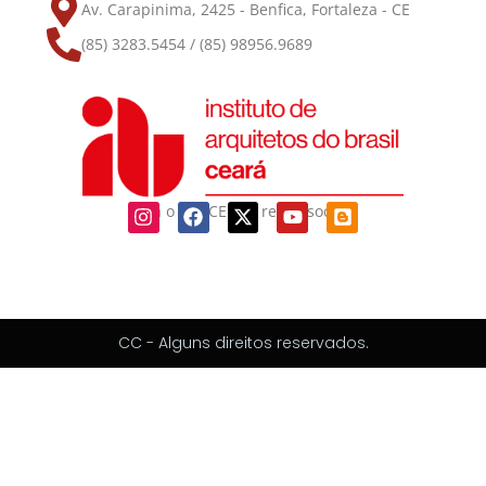
Av. Carapinima, 2425 - Benfica, Fortaleza - CE
(85) 3283.5454 / (85) 98956.9689
Siga o IAB-CE nas redes sociais
CC - Alguns direitos reservados.