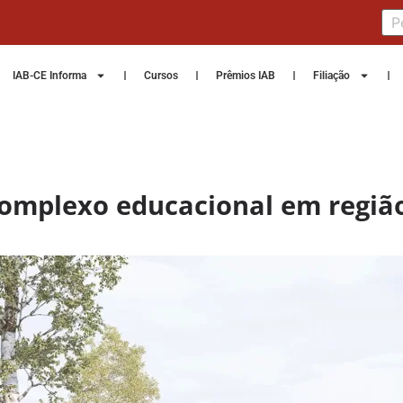
IAB-CE Informa
Cursos
Prêmios IAB
Filiação
 complexo educacional em regiã