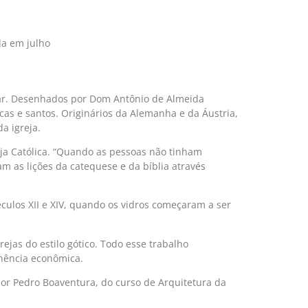
da em julho
tar. Desenhados por Dom Antônio de Almeida
icas e santos. Originários da Alemanha e da Áustria,
a igreja.
eja Católica. “Quando as pessoas não tinham
am as lições da catequese e da bíblia através
culos XII e XIV, quando os vidros começaram a ser
as do estilo gótico. Todo esse trabalho
nência econômica.
essor Pedro Boaventura, do curso de Arquitetura da