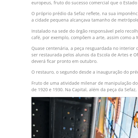
europeus, fruto do sucesso comercial que o Estado
O próprio prédio da Sefaz reflete, na sua imponên
a cidade pequena alcançava tamanho de metrópole
Instalado na sede do órgão responsável pelo recol
café, por exemplo, compõem a arte, assim como a 
Quase centenária, a peça resguardada no interior
ser restaurada pelos alunos da Escola de Artes e O
deverá ficar pronto em outubro.
O restauro, o segundo desde a inauguração do prédi
Fruto de uma atividade milenar de manipulação do v
de 1920 e 1930. Na Capital, além da peça da Sefaz,