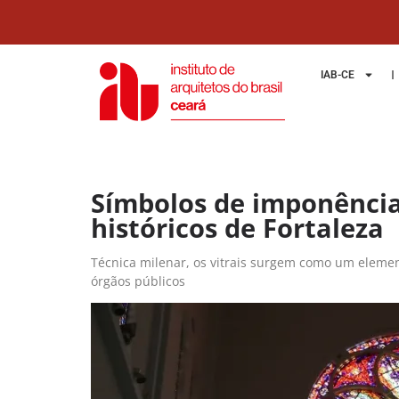
IAB-CE
Símbolos de imponência,
históricos de Fortaleza
Técnica milenar, os vitrais surgem como um elemen
órgãos públicos