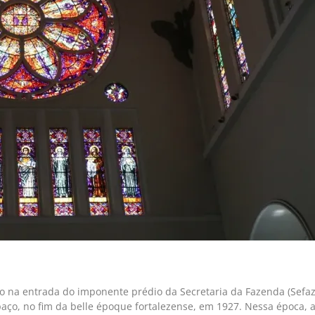
o na entrada do imponente prédio da Secretaria da Fazenda (Sefaz)
spaço, no fim da belle époque fortalezense, em 1927. Nessa época, a