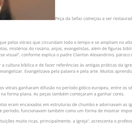
Peça da Sefaz começou a ser restaura
aque pelos vitrais que circundam todo o tempo e se ampliam no al
s, mistérios do rosário, anjos, evangelistas, além de figuras bíbl
e visual”, conforme explica o padre Clairton Alexandrino, pároco d
 cultura bíblica e de fazer referências às antigas práticas da Igr
evangelizar. Evangelizava pela palavra e pela arte. Muitos aprendi
 vitrais ganharam difusão no período gótico europeu, entre os sé
s na forma plana. As peças também começaram a ganhar cores.
tos eram encaixados em estruturas de chumbo e adornavam as igrej
esse período, funcionavam também como um forma de mostrar impo
tituições muito ricas, principalmente, a Igreja”, acrescenta o prof