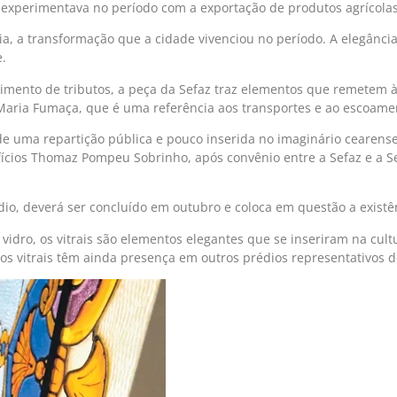
 experimentava no período com a exportação de produtos agrícolas
cia, a transformação que a cidade vivenciou no período. A elegân
.
himento de tributos, a peça da Sefaz traz elementos que remetem à
Maria Fumaça, que é uma referência aos transportes e ao escoamen
 de uma repartição pública e pouco inserida no imaginário ceare
fícios Thomaz Pompeu Sobrinho, após convênio entre a Sefaz e a Sec
o, deverá ser concluído em outubro e coloca em questão a existênc
idro, os vitrais são elementos elegantes que se inseriram na cultu
 os vitrais têm ainda presença em outros prédios representativos d