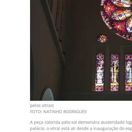
pelos vitrais
FOTO: NATINHO RODRIGUES
A peça colorida pelo sol demonstra austeridade log
palácio, o vitral está ali desde a inauguração do e