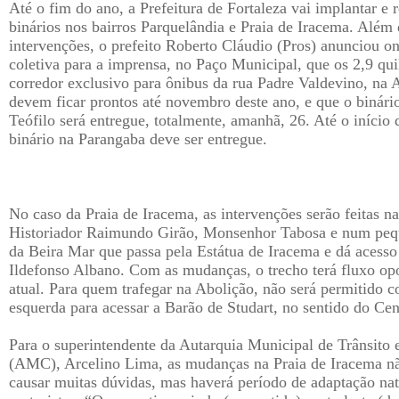
Até o fim do ano, a Prefeitura de Fortaleza vai implantar e r
binários nos bairros Parquelândia e Praia de Iracema. Além
intervenções, o prefeito Roberto Cláudio (Pros) anunciou o
coletiva para a imprensa, no Paço Municipal, que os 2,9 qu
corredor exclusivo para ônibus da rua Padre Valdevino, na 
devem ficar prontos até novembro deste ano, e que o binári
Teófilo será entregue, totalmente, amanhã, 26. Até o início 
binário na Parangaba deve ser entregue.
No caso da Praia de Iracema, as intervenções serão feitas n
Historiador Raimundo Girão, Monsenhor Tabosa e num peq
da Beira Mar que passa pela Estátua de Iracema e dá acesso
Ildefonso Albano. Com as mudanças, o trecho terá fluxo op
atual. Para quem trafegar na Abolição, não será permitido c
esquerda para acessar a Barão de Studart, no sentido do Cen
Para o superintendente da Autarquia Municipal de Trânsito 
(AMC), Arcelino Lima, as mudanças na Praia de Iracema 
causar muitas dúvidas, mas haverá período de adaptação nat