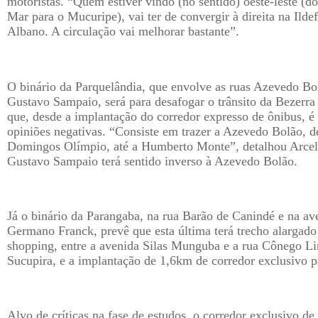
motoristas. “Quem estiver vindo (no sentido) oeste-leste (d
Mar para o Mucuripe), vai ter de convergir à direita na Ilde
Albano. A circulação vai melhorar bastante”.
O binário da Parquelândia, que envolve as ruas Azevedo Bo
Gustavo Sampaio, será para desafogar o trânsito da Bezerr
que, desde a implantação do corredor expresso de ônibus, é
opiniões negativas. “Consiste em trazer a Azevedo Bolão, d
Domingos Olímpio, até a Humberto Monte”, detalhou Arcel
Gustavo Sampaio terá sentido inverso à Azevedo Bolão.
Já o binário da Parangaba, na rua Barão de Canindé e na av
Germano Franck, prevê que esta última terá trecho alargad
shopping, entre a avenida Silas Munguba e a rua Cônego L
Sucupira, e a implantação de 1,6km de corredor exclusivo p
Alvo de críticas na fase de estudos, o corredor exclusivo de