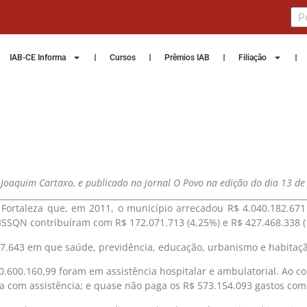
IAB-CE Informa
Cursos
Prêmios IAB
Filiação
E, Joaquim Cartaxo, e publicado no jornal O Povo na edição do dia 13 de
 Fortaleza que, em 2011, o município arrecadou R$ 4.040.182.671 
e ISSQN contribuíram com R$ 172.071.713 (4,25%) e R$ 427.468.338 
347.643 em que saúde, previdência, educação, urbanismo e habitaç
600.160,99 foram em assistência hospitalar e ambulatorial. Ao com
ta com assistência; e quase não paga os R$ 573.154.093 gastos co