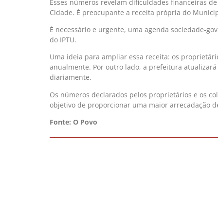
Esses números revelam dificuldades financeiras de
Cidade. É preocupante a receita própria do Municíp
É necessário e urgente, uma agenda sociedade-gove
do IPTU.
Uma ideia para ampliar essa receita: os proprietár
anualmente. Por outro lado, a prefeitura atualizará
diariamente.
Os números declarados pelos proprietários e os col
objetivo de proporcionar uma maior arrecadação de
Fonte: O Povo