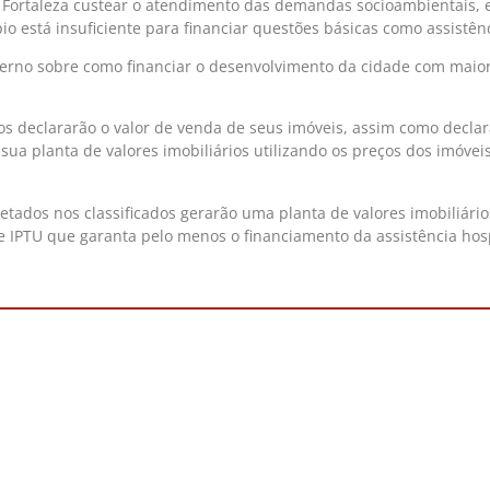
 Fortaleza custear o atendimento das demandas socioambientais, e
io está insuficiente para financiar questões básicas como assistên
rno sobre como financiar o desenvolvimento da cidade com maior p
ios declararão o valor de venda de seus imóveis, assim como decla
 sua planta de valores imobiliários utilizando os preços dos imóvei
etados nos classificados gerarão uma planta de valores imobiliári
 IPTU que garanta pelo menos o financiamento da assistência hosp