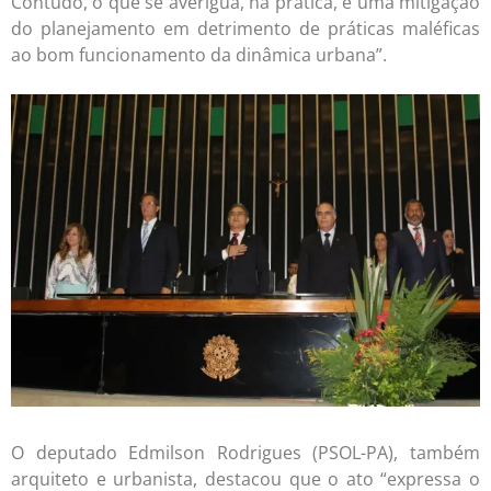
Contudo, o que se averigua, na prática, é uma mitigação
do planejamento em detrimento de práticas maléficas
ao bom funcionamento da dinâmica urbana”.
O deputado Edmilson Rodrigues (PSOL-PA), também
arquiteto e urbanista, destacou que o ato “expressa o