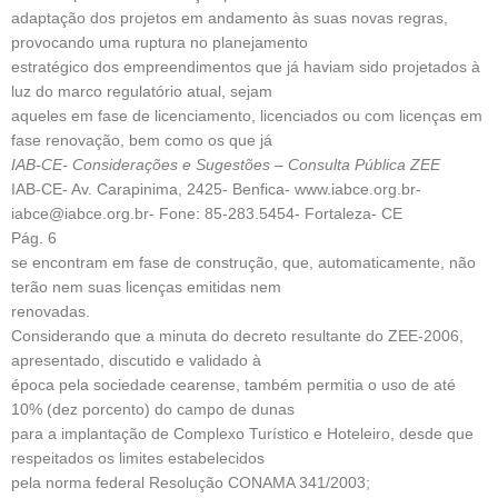
adaptação dos projetos em andamento às suas novas regras,
provocando uma ruptura no planejamento
estratégico dos empreendimentos que já haviam sido projetados à
luz do marco regulatório atual, sejam
aqueles em fase de licenciamento, licenciados ou com licenças em
fase renovação, bem como os que já
IAB-CE- Considerações e Sugestões – Consulta Pública ZEE
IAB-CE- Av. Carapinima, 2425- Benfica- www.iabce.org.br-
iabce@iabce.org.br- Fone: 85-283.5454- Fortaleza- CE
Pág. 6
se encontram em fase de construção, que, automaticamente, não
terão nem suas licenças emitidas nem
renovadas.
Considerando que a minuta do decreto resultante do ZEE-2006,
apresentado, discutido e validado à
época pela sociedade cearense, também permitia o uso de até
10% (dez porcento) do campo de dunas
para a implantação de Complexo Turístico e Hoteleiro, desde que
respeitados os limites estabelecidos
pela norma federal Resolução CONAMA 341/2003;