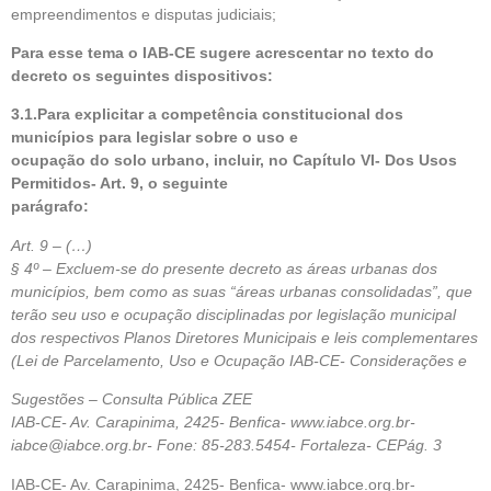
empreendimentos e disputas judiciais;
Para esse tema o IAB-CE sugere acrescentar no texto do
decreto os seguintes dispositivos:
3.1.Para explicitar a competência constitucional dos
municípios para legislar sobre o uso e
ocupação do solo urbano, incluir, no Capítulo VI- Dos Usos
Permitidos- Art. 9, o seguinte
parágrafo:
Art. 9 – (…)
§ 4º – Excluem-se do presente decreto as áreas urbanas dos
municípios, bem como as suas “áreas urbanas consolidadas”, que
terão seu uso e ocupação disciplinadas por legislação municipal
dos respectivos Planos Diretores Municipais e leis complementares
(Lei de Parcelamento, Uso e Ocupação IAB-CE- Considerações e
Sugestões – Consulta Pública ZEE
IAB-CE- Av. Carapinima, 2425- Benfica- www.iabce.org.br-
iabce@iabce.org.br- Fone: 85-283.5454- Fortaleza- CEPág. 3
IAB-CE- Av. Carapinima, 2425- Benfica- www.iabce.org.br-