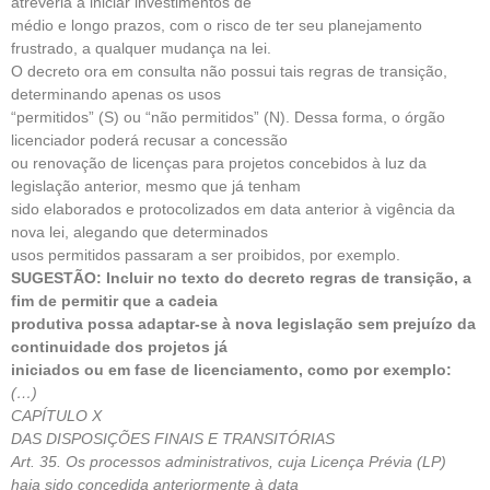
atreveria a iniciar investimentos de
médio e longo prazos, com o risco de ter seu planejamento
frustrado, a qualquer mudança na lei.
O decreto ora em consulta não possui tais regras de transição,
determinando apenas os usos
“permitidos” (S) ou “não permitidos” (N). Dessa forma, o órgão
licenciador poderá recusar a concessão
ou renovação de licenças para projetos concebidos à luz da
legislação anterior, mesmo que já tenham
sido elaborados e protocolizados em data anterior à vigência da
nova lei, alegando que determinados
usos permitidos passaram a ser proibidos, por exemplo.
SUGESTÃO: Incluir no texto do decreto regras de transição, a
fim de permitir que a cadeia
produtiva possa adaptar-se à nova legislação sem prejuízo da
continuidade dos projetos já
iniciados ou em fase de licenciamento, como por exemplo:
(…)
CAPÍTULO X
DAS DISPOSIÇÕES FINAIS E TRANSITÓRIAS
Art. 35. Os processos administrativos, cuja Licença Prévia (LP)
haja sido concedida anteriormente à data