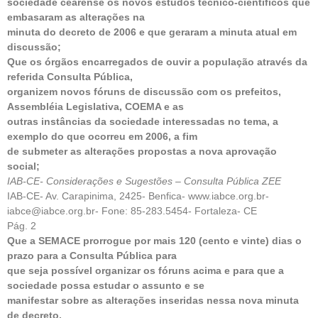
sociedade cearense os novos estudos técnico-científicos que
embasaram as alterações na
minuta do decreto de 2006 e que geraram a minuta atual em
discussão;
Que os órgãos encarregados de ouvir a população através da
referida Consulta Pública,
organizem novos fóruns de discussão com os prefeitos,
Assembléia Legislativa, COEMA e as
outras instâncias da sociedade interessadas no tema, a
exemplo do que ocorreu em 2006, a fim
de submeter as alterações propostas a nova aprovação
social;
IAB-CE- Considerações e Sugestões – Consulta Pública ZEE
IAB-CE- Av. Carapinima, 2425- Benfica- www.iabce.org.br-
iabce@iabce.org.br- Fone: 85-283.5454- Fortaleza- CE
Pág. 2
Que a SEMACE prorrogue por mais 120 (cento e vinte) dias o
prazo para a Consulta Pública para
que seja possível organizar os fóruns acima e para que a
sociedade possa estudar o assunto e se
manifestar sobre as alterações inseridas nessa nova minuta
de decreto.