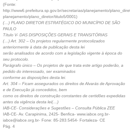
(Fonte:
http://www6.prefeitura.sp.gov.br/secretarias/planejamento/plano_diret
planejamento/plano_diretor/titulo5/0001)
(…) PLANO DIRETOR ESTRATÉGICO DO MUNICÍPIO DE SÃO
PAULO
Título V- DAS DISPOSIÇÕES GERAIS E TRANSITÓRIAS
(…) Art. 302 – Os projetos regularmente protocolizados
anteriormente à data de publicação desta lei
serão analisados de acordo com a legislação vigente à época do
seu protocolo.
Parágrafo único – Os projetos de que trata este artigo poderão, a
pedido do interessado, ser examinados
conforme as disposições desta lei.
Art. 304 – Ficam assegurados os direitos de Alvarás de Aprovação
e de Execução já concedidos, bem
como os direitos de construção constantes de certidões expedidas
antes da vigência desta lei(…)
IAB-CE- Considerações e Sugestões – Consulta Pública ZEE
IAB-CE- Av. Carapinima, 2425- Benfica- www.iabce.org.br-
iabce@iabce.org.br- Fone: 85-283.5454- Fortaleza- CE
Pág. 4