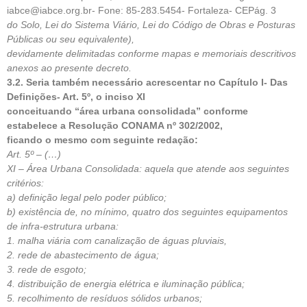
iabce@iabce.org.br- Fone: 85-283.5454- Fortaleza- CEPág. 3
do Solo, Lei do Sistema Viário, Lei do Código de Obras e Posturas
Públicas ou seu equivalente),
devidamente delimitadas conforme mapas e memoriais descritivos
anexos ao presente decreto.
3.2. Seria também necessário acrescentar no Capítulo I- Das
Definições- Art. 5º, o inciso XI
conceituando “área urbana consolidada” conforme
estabelece a Resolução CONAMA nº 302/2002,
ficando o mesmo com seguinte redação:
Art. 5º – (…)
XI – Área Urbana Consolidada: aquela que atende aos seguintes
critérios:
a) definição legal pelo poder público;
b) existência de, no mínimo, quatro dos seguintes equipamentos
de infra-estrutura urbana:
1. malha viária com canalização de águas pluviais,
2. rede de abastecimento de água;
3. rede de esgoto;
4. distribuição de energia elétrica e iluminação pública;
5. recolhimento de resíduos sólidos urbanos;