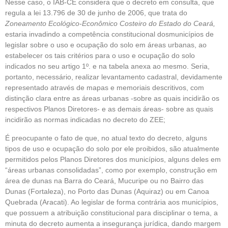
Nesse caso, o IAB-CE considera que o decreto em consulta, que
regula a lei 13.796 de 30 de junho de 2006, que trata do
Zoneamento Ecológico-Econômico Costeiro do Estado do Ceará,
estaria invadindo a competência constitucional dosmunicípios de
legislar sobre o uso e ocupação do solo em áreas urbanas, ao
estabelecer os tais critérios para o uso e ocupação do solo
indicados no seu artigo 1º. e na tabela anexa ao mesmo. Seria,
portanto, necessário, realizar levantamento cadastral, devidamente
representado através de mapas e memoriais descritivos, com
distinção clara entre as áreas urbanas -sobre as quais incidirão os
respectivos Planos Diretores- e as demais áreas- sobre as quais
incidirão as normas indicadas no decreto do ZEE;
É preocupante o fato de que, no atual texto do decreto, alguns
tipos de uso e ocupação do solo por ele proibidos, são atualmente
permitidos pelos Planos Diretores dos municípios, alguns deles em
“áreas urbanas consolidadas”, como por exemplo, construção em
área de dunas na Barra do Ceará, Mucuripe ou no Bairro das
Dunas (Fortaleza), no Porto das Dunas (Aquiraz) ou em Canoa
Quebrada (Aracati). Ao legislar de forma contrária aos municípios,
que possuem a atribuição constitucional para disciplinar o tema, a
minuta do decreto aumenta a insegurança jurídica, dando margem